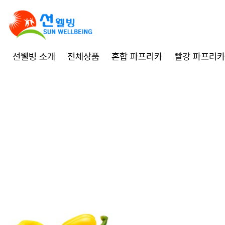
선웰빙 소개
전체상품
혼합 파프리카
빨강 파프리카