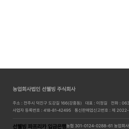
농업회사법인 선웰빙 주식회사
주소 : 전주시 덕진구 도강길 166(강흥동)
대표 : 이정길
전화 : 06
사업자 등록번호 : 418-81-42495
통신판매업신고번호 : 제 2022
선웰빙 파프리카 입금은행
농협 301-0124-0288-61 농업