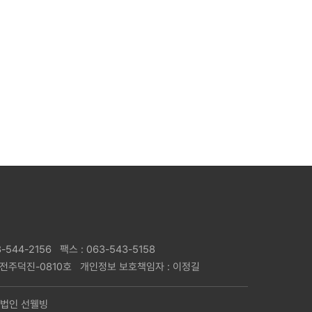
3-544-2156
팩스 : 063-543-5158
-전주덕진-0810호
개인정보 보호책임자 : 이정길
회사법인 선웰빙