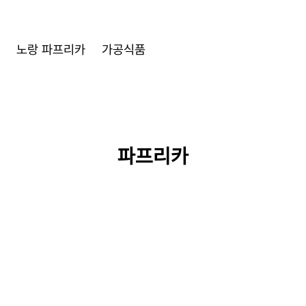
노랑 파프리카
가공식품
파프리카