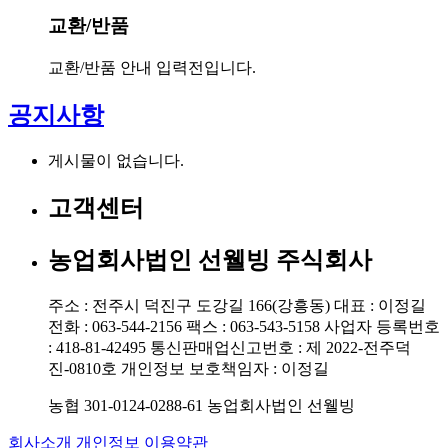
교환/반품
교환/반품 안내 입력전입니다.
공지
사항
게시물이 없습니다.
고객센터
농업회사법인 선웰빙 주식회사
주소 : 전주시 덕진구 도강길 166(강흥동)
대표 : 이정길
전화 : 063-544-2156
팩스 : 063-543-5158
사업자 등록번호
: 418-81-42495
통신판매업신고번호 : 제 2022-전주덕
진-0810호
개인정보 보호책임자 : 이정길
선
농협 301-0124-0288-61 농업회사법인 선웰빙
웰
회사소개
개인정보
이용약관