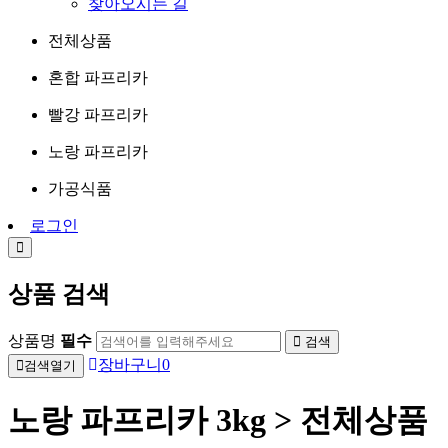
찾아오시는 길
전체상품
혼합 파프리카
빨강 파프리카
노랑 파프리카
가공식품
로그인
상품 검색
상품명
필수
검색
장바구니
0
검색열기
노랑 파프리카 3kg > 전체상품